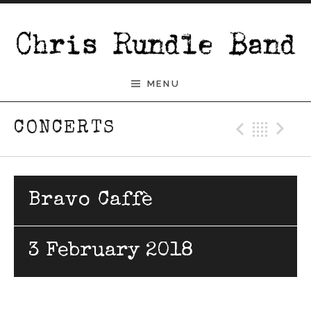
Skip to content
Chris Rundle Band
MENU
Previ
Bac
N
CONCERTS
Bravo Caffè
3 February 2018