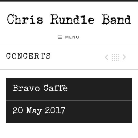
Skip to content
Chris Rundle Band
MENU
Previ
Bac
N
CONCERTS
Bravo Caffè
20 May 2017