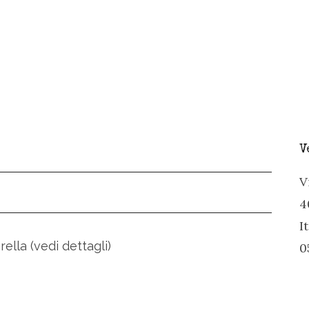
V
V
4
I
ella (vedi dettagli)
0