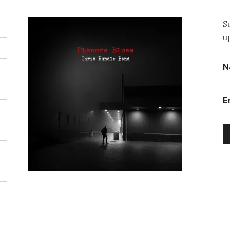
S
u
N
E