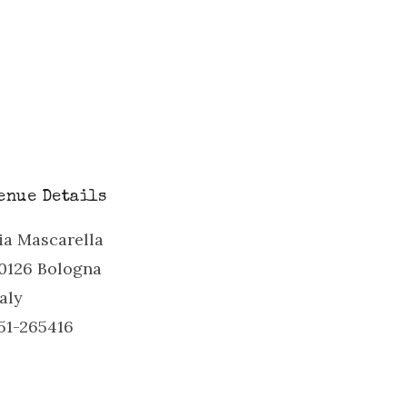
enue Details
ia Mascarella
0126
Bologna
taly
51-265416