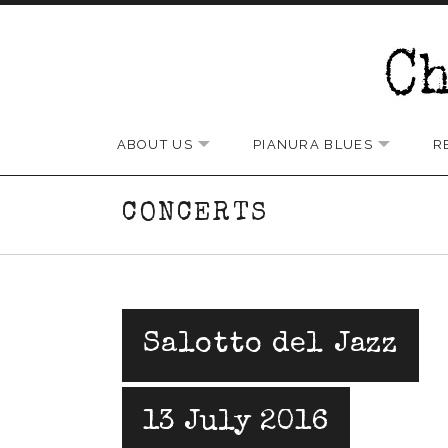
Skip to content
Chris Rundle Band
ABOUT US
PIANURA BLUES
R
EXPAND SUBMENU
EXPAND
CONCERTS
Salotto del Jazz
13 July 2016